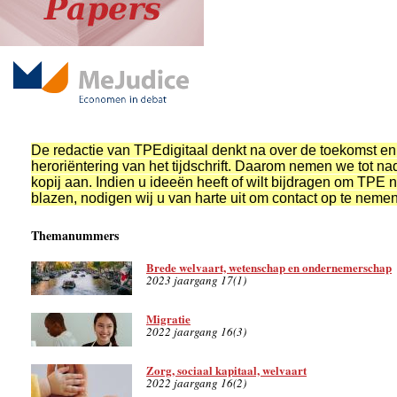
De redactie van TPEdigitaal denkt na over de toekomst en
heroriëntering van het tijdschrift. Daarom nemen we tot n
kopij aan. Indien u ideeën heeft of wilt bijdragen om TPE n
blazen, nodigen wij u van harte uit om contact op te nemen
Themanummers
Brede welvaart, wetenschap en ondernemerschap
2023 jaargang 17(1)
Migratie
2022 jaargang 16(3)
Zorg, sociaal kapitaal, welvaart
2022 jaargang 16(2)